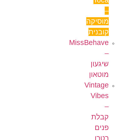
Toca
–
מוסיקה
קובנית
MissBehave
–
שיגעון
מוטאון
Vintage
Vibes
–
קבלת
פנים
רטרו