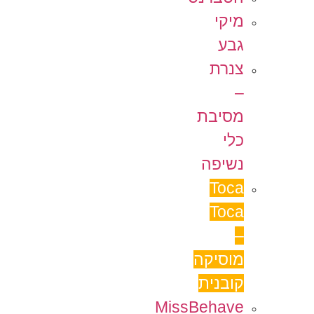
מיקי
גבע
צנרת
–
מסיבת
כלי
נשיפה
Toca
Toca
–
מוסיקה
קובנית
MissBehave