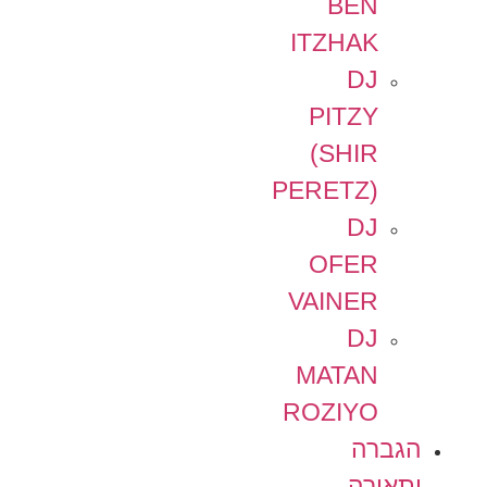
BEN
ITZHAK
DJ
PITZY
(SHIR
PERETZ)
DJ
OFER
VAINER
DJ
MATAN
ROZIYO
הגברה
ותאורה