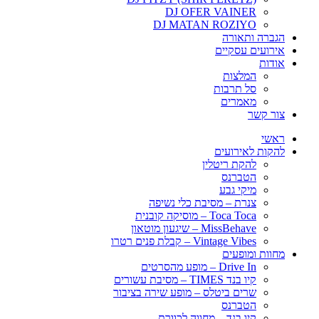
DJ OFER VAINER
DJ MATAN ROZIYO
הגברה ותאורה
אירועים עסקיים
אודות
המלצות
סל תרבות
מאמרים
צור קשר
ראשי
להקות לאירועים
להקת ריטלין
הטברנס
מיקי גבע
צנרת – מסיבת כלי נשיפה
Toca Toca – מוסיקה קובנית
MissBehave – שיגעון מוטאון
Vintage Vibes – קבלת פנים רטרו
מחוות ומופעים
Drive In – מופע מהסרטים
קיו בנד TIMES – מסיבת עשורים
שרים ביטלס – מופע שירה בציבור
הטברנס
קיו בנד – מחווה לכוורת