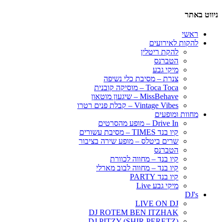
ניווט באתר
ראשי
להקות לאירועים
להקת ריטלין
הטברנס
מיקי גבע
צנרת – מסיבת כלי נשיפה
Toca Toca – מוסיקה קובנית
MissBehave – שיגעון מוטאון
Vintage Vibes – קבלת פנים רטרו
מחוות ומופעים
Drive In – מופע מהסרטים
קיו בנד TIMES – מסיבת עשורים
שרים ביטלס – מופע שירה בציבור
הטברנס
קיו בנד – מחווה לכוורת
קיו בנד – מחווה לבוב מארלי
קיו בנד PARTY
מיקי גבע Live
DJ's
LIVE ON DJ
DJ ROTEM BEN ITZHAK
DJ PITZY (SHIR PERETZ)