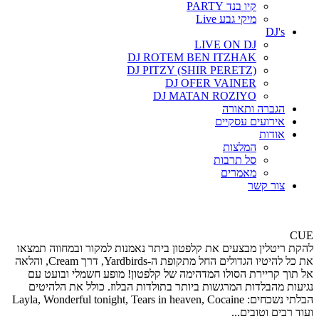
קיו בנד PARTY
מיקי גבע Live
DJ's
LIVE ON DJ
DJ ROTEM BEN ITZHAK
DJ PITZY (SHIR PERETZ)
DJ OFER VAINER
DJ MATAN ROZIYO
הגברה ותאורה
אירועים עסקיים
אודות
המלצות
סל תרבות
מאמרים
צור קשר
CUE
להקת ריטלין מבצעים את קלפטון ביתר נאמנות למקור ובמחווה תמצאו
את כל להיטיו הגדולים החל מתקופת ה-Yardbirds, דרך Cream, והלאה
אל תוך קריירת הסולו המדהימה של קלפטון! מופע חשמלי ובועט עם
נגיעות מהבלדות המרגשות ביותר בתולדות הבלוז. כולל את הלהיטים
הבלתי נשכחים: Layla, Wonderful tonight, Tears in heaven, Cocaine
ועוד רבים וטובים...