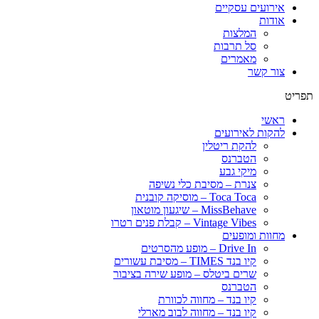
אירועים עסקיים
אודות
המלצות
סל תרבות
מאמרים
צור קשר
תפריט
ראשי
להקות לאירועים
להקת ריטלין
הטברנס
מיקי גבע
צנרת – מסיבת כלי נשיפה
Toca Toca – מוסיקה קובנית
MissBehave – שיגעון מוטאון
Vintage Vibes – קבלת פנים רטרו
מחוות ומופעים
Drive In – מופע מהסרטים
קיו בנד TIMES – מסיבת עשורים
שרים ביטלס – מופע שירה בציבור
הטברנס
קיו בנד – מחווה לכוורת
קיו בנד – מחווה לבוב מארלי