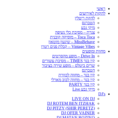
ראשי
להקות לאירועים
להקת ריטלין
הטברנס
מיקי גבע
צנרת – מסיבת כלי נשיפה
Toca Toca – מוסיקה קובנית
MissBehave – שיגעון מוטאון
Vintage Vibes – קבלת פנים רטרו
מחוות ומופעים
Drive In – מופע מהסרטים
קיו בנד TIMES – מסיבת עשורים
שרים ביטלס – מופע שירה בציבור
הטברנס
קיו בנד – מחווה לכוורת
קיו בנד – מחווה לבוב מארלי
קיו בנד PARTY
מיקי גבע Live
DJ's
LIVE ON DJ
DJ ROTEM BEN ITZHAK
DJ PITZY (SHIR PERETZ)
DJ OFER VAINER
DJ MATAN ROZIYO