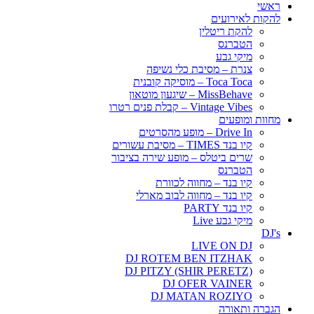
ראשי
להקות לאירועים
להקת ריטלין
הטברנס
מיקי גבע
צנרת – מסיבת כלי נשיפה
Toca Toca – מוסיקה קובנית
MissBehave – שיגעון מוטאון
Vintage Vibes – קבלת פנים רטרו
מחוות ומופעים
Drive In – מופע מהסרטים
קיו בנד TIMES – מסיבת עשורים
שרים ביטלס – מופע שירה בציבור
הטברנס
קיו בנד – מחווה לכוורת
קיו בנד – מחווה לבוב מארלי
קיו בנד PARTY
מיקי גבע Live
DJ's
LIVE ON DJ
DJ ROTEM BEN ITZHAK
DJ PITZY (SHIR PERETZ)
DJ OFER VAINER
DJ MATAN ROZIYO
הגברה ותאורה