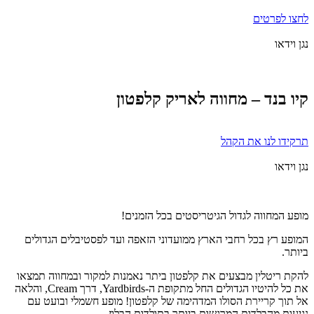
לחצו לפרטים
נגן וידאו
קיו בנד – מחווה לאריק קלפטון
תרקידו לנו את הקהל
נגן וידאו
מופע המחווה לגדול הגיטריסטים בכל הזמנים!
המופע רץ בכל רחבי הארץ ממועדוני הזאפה ועד לפסטיבלים הגדולים
ביותר.
להקת ריטלין מבצעים את קלפטון ביתר נאמנות למקור ובמחווה תמצאו
את כל להיטיו הגדולים החל מתקופת ה-Yardbirds, דרך Cream, והלאה
אל תוך קריירת הסולו המדהימה של קלפטון! מופע חשמלי ובועט עם
נגיעות מהבלדות המרגשות ביותר בתולדות הבלוז.