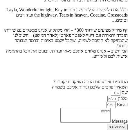
כולל את הלהיטים הבלתי נשכחים: Layla, Wonderful tonight, Key to
the highway, Tears in heaven, Cocaine, Crossroads ועוד רבים
וטובים…
קיו מיוזיק מציעים שירותי 360* – חוץ מלהקה, אנחנו מספקים גם שירותי
הגברה ותאורה וגם דיג׳יי לאפטר פארטי (לאחר המופע) – חשוב לנו
שהמוזיקה לא תיפסק לשנייה, ושהכל ישמע באיכות וברמה הגבוהה
ביותר!
הכי חשוב – אנחנו מלווים אתכם מ-א׳ ועד ת׳, ובונים את הכל בהתאמה
אישית לכם ולאירוע.
מתכננים אירוע עם הרבה מוזיקה וריקודים?
השאירו פרטים שלכם ונחזור אליכם בשמחה
שם
טלפון
Email
Message
שליחה >>