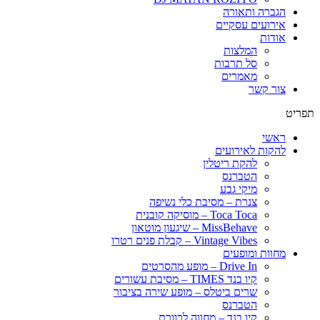
הגברה ותאורה
אירועים עסקיים
אודות
המלצות
סל תרבות
מאמרים
צור קשר
תפריט
ראשי
להקות לאירועים
להקת ריטלין
הטברנס
מיקי גבע
צנרת – מסיבת כלי נשיפה
Toca Toca – מוסיקה קובנית
MissBehave – שיגעון מוטאון
Vintage Vibes – קבלת פנים רטרו
מחוות ומופעים
Drive In – מופע מהסרטים
קיו בנד TIMES – מסיבת עשורים
שרים ביטלס – מופע שירה בציבור
הטברנס
קיו בנד – מחווה לכוורת