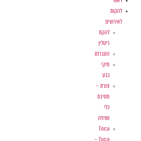
ראשי
להקות
לאירועים
להקת
ריטלין
הטברנס
מיקי
גבע
צנרת –
מסיבת
כלי
נשיפה
Toca
Toca –