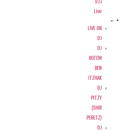
גבע
Live
DJ's
LIVE ON
DJ
DJ
ROTEM
BEN
ITZHAK
DJ
PITZY
(SHIR
PERETZ)
DJ