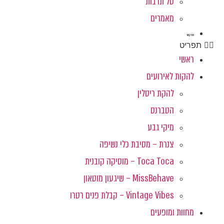
סל תרבות
מאמרים
צור קשר
תפריט
ראשי
להקות לאירועים
להקת ריטלין
הטברנס
מיקי גבע
צנרת – מסיבת כלי נשיפה
Toca Toca – מוסיקה קובנית
MissBehave – שיגעון מוטאון
Vintage Vibes – קבלת פנים רטרו
מחוות ומופעים