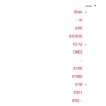
מחוות ומופעים
Drive
In –
מופע
מהסרטים
קיו בנד
TIMES
–
מסיבת
עשורים
שרים
ביטלס
– מופע