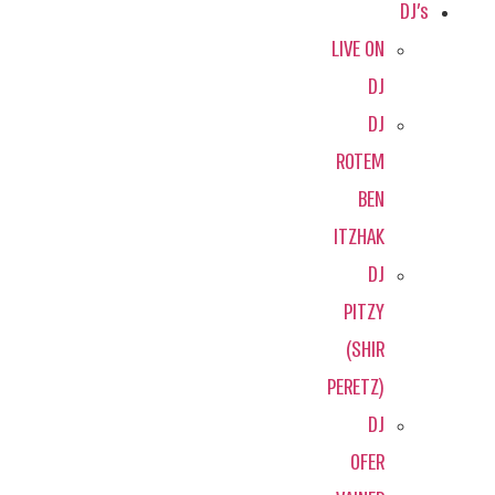
DJ's
LIVE ON
DJ
DJ
ROTEM
BEN
ITZHAK
DJ
PITZY
(SHIR
PERETZ)
DJ
OFER