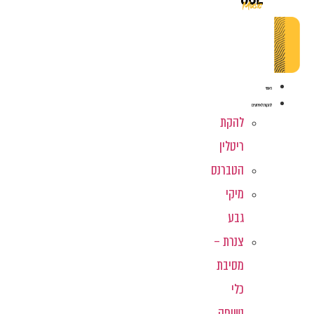
ראשי
להקות לאירועים
להקת
ריטלין
הטברנס
מיקי
גבע
צנרת –
מסיבת
כלי
נשיפה