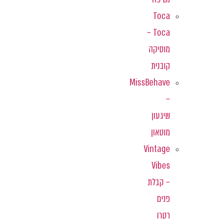
Toca
Toca –
מוסיקה
קובנית
MissBehave
–
שיגעון
מוטאון
Vintage
Vibes
– קבלת
פנים
רטרו