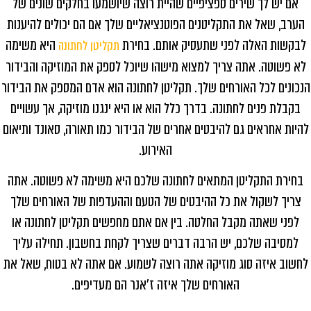
אם יש לך שירים ספציפיים שהיית רוצה שיושמעו בחלקים שונים של
הערב, שאל את התקליטנים הפוטנציאליים שלך אם הם יכולים להיענות
לבקשות האלה לפני שתעסיק אותם
.
בחירת
היא משימה
תקליטן לחתונה
לא פשוטה. אתה צריך למצוא מישהו שיוכל לספק את המוזיקה והבידור
הנכונים לכל האורחים שלך
.
תקליטן לחתונה הוא אדם המספק את הבידור
בקבלת פנים לחתונה. בדרך כלל הוא או היא ינגנו מוזיקה, אך עשויים
להיות אחראים גם להיבטים אחרים של הבידור כמו תאורה, סאונד ותיאום
האירוע
.
בחירת התקליטן המתאים לחתונה שלכם היא משימה לא פשוטה. אתה
צריך לשקול את כל ההיבטים של הטעם וההעדפות של האורחים שלך
לפני שאתה מקבל החלטה
.
בין אם אתם מחפשים תקליטן לחתונה או
למסיבה שלכם, יש הרבה דברים שצריך לקחת בחשבון. תחילה עליך
לחשוב איזה סוג מוזיקה אתה רוצה לשמוע. אם אתה לא בטוח, שאל את
האורחים שלך איזה ז'אנר הם מעדיפים
.