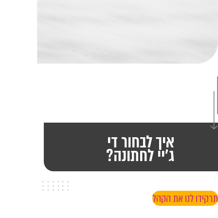
איך לבחור די
ג׳יי לחתונה?
תרקידו לנו את הקהל