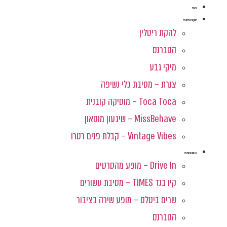
ראשי
להקות לאירועים
להקת ריטלין
הטברנס
מיקי גבע
צנרת – מסיבת כלי נשיפה
Toca Toca – מוסיקה קובנית
MissBehave – שיגעון מוטאון
Vintage Vibes – קבלת פנים רטרו
מחוות ומופעים
Drive In – מופע מהסרטים
קיו בנד TIMES – מסיבת עשורים
שרים ביטלס – מופע שירה בציבור
הטברנס