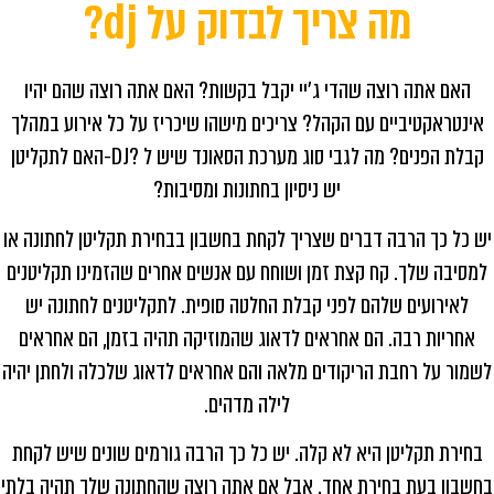
מה צריך לבדוק על dj?
האם אתה רוצה שהדי ג'יי יקבל בקשות? האם אתה רוצה שהם יהיו
אינטראקטיביים עם הקהל? צריכים מישהו שיכריז על כל אירוע במהלך
קבלת הפנים? מה לגבי סוג מערכת הסאונד שיש ל
-DJ?
האם לתקליטן
יש ניסיון בחתונות ומסיבות
?
יש כל כך הרבה דברים שצריך לקחת בחשבון בבחירת תקליטן לחתונה או
למסיבה שלך. קח קצת זמן ושוחח עם אנשים אחרים שהזמינו תקליטנים
לאירועים שלהם לפני קבלת החלטה סופית
.
לתקליטנים לחתונה יש
אחריות רבה. הם אחראים לדאוג שהמוזיקה תהיה בזמן, הם אחראים
לשמור על רחבת הריקודים מלאה והם אחראים לדאוג שלכלה ולחתן יהיה
לילה מדהים
.
בחירת תקליטן היא לא קלה. יש כל כך הרבה גורמים שונים שיש לקחת
בחשבון בעת בחירת אחד. אבל אם אתה רוצה שהחתונה שלך תהיה בלתי